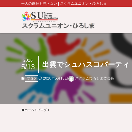
一人の解雇も許さない | スクラムユニオン・ひろしま
2026
出雲でシュハスコパーティ
5/13
2026年5月13日
スクラムひろしま委員長
ブログ
ホーム
ブログ