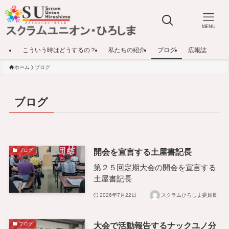
MENU
こういう時はどうするの？
私たちの紹介
ブログ
広報誌
ホーム
ブログ
ブログ
開会を宣言する土屋書記長
ブログ
第２５回定期大会の開会を宣言する
土屋書記長
2026年7月22日
スクラムひろしま委員長
大会で活動報告するナックユノ分
ブログ