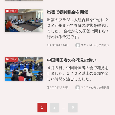
出雲で春闘集会を開催
ブログ
出雲のブラジル人組合員を中心に２
０名が集まって春闘の現状を確認し
ました。 会社からの回答は間もなく
行われる予定です。
2026年4月14日
スクラムひろしま委員長
中国帰国者の会花見の集い
ブログ
４月５日、中国帰国者の会で花見を
しました。１７０名以上の参加で楽
しい時間を過ごしました。
2026年4月14日
スクラムひろしま委員長
1
2
...
6